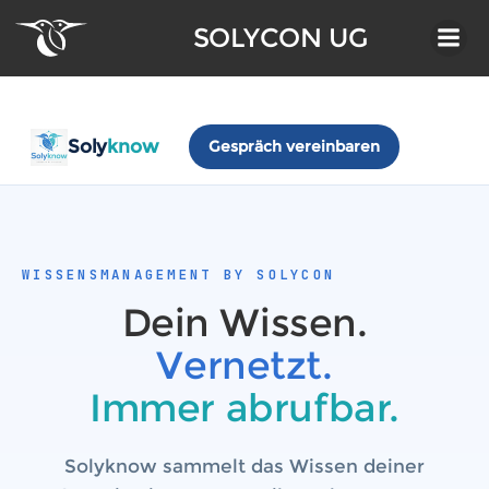
Zum
SOLYCON UG
Inhalt
springen
Soly
know
Gespräch vereinbaren
WISSENSMANAGEMENT BY SOLYCON
Dein Wissen.
Vernetzt.
Immer abrufbar.
Solyknow sammelt das Wissen deiner