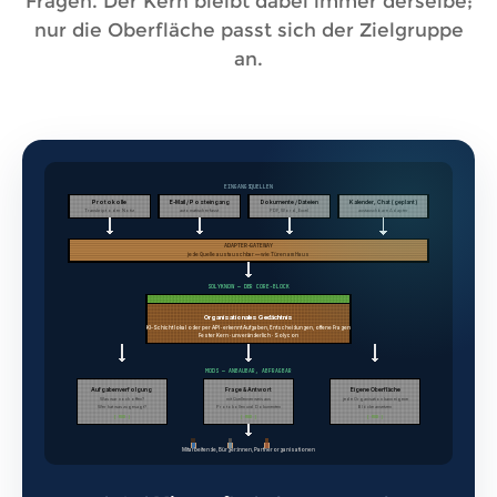
Fragen. Der Kern bleibt dabei immer derselbe;
nur die Oberfläche passt sich der Zielgruppe
an.
EINGANGSQUELLEN
Protokolle
E-Mail / Posteingang
Dokumente / Dateien
Kalender, Chat (geplant)
Transkript oder Notiz
automatisch erfasst
PDF, Word, Excel
austauschbare Adapter
ADAPTER-GATEWAY
jede Quelle austauschbar — wie Türen am Haus
SOLYKNOW — DER CORE-BLOCK
Organisationales Gedächtnis
KI-Schicht lokal oder per API · erkennt Aufgaben, Entscheidungen, offene Fragen
Fester Kern · unveränderlich · Solycon
MODS — ANBAUBAR, ABFRAGBAR
Aufgabenverfolgung
Frage & Antwort
Eigene Oberfläche
Was war noch offen?
mit Quellenverweis aus
jede Organisation kann eigene
Wer hat was zugesagt?
Protokollen und Dokumenten
Blöcke ansetzen
[ MOD ]
[ MOD ]
[ MOD ]
Mitarbeitende, Bürger:innen, Partnerorganisationen